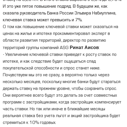
ставку на 0,25 п.п. В итоге ставка выросла с 6,5% до 6,75%.
И это уже пятое повышение подряд. В будущем же, как
сказала руководитель Банка России Эльвира Набиуллина,
ключевая ставка может превысить и 7%.
О том как повышение ключевой ставки может сказаться на
ценах на жилье и ипотеке прокомментировал эксперт в
области развития территорий, директор по развитию
Ринат Аисов
территорий группы компаний ASG
:
- Увеличение ключевой ставки приведет к росту ставок по
ипотеке, и как следствие будет ощущаться спад
покупательской способности и спрос станет ниже.
Почувствуем мы это не сразу, а вероятно только через
несколько месяцев, поскольку многие банки будут стараться
держать ставку на прежнем уровне, чтобы сохранить спрос.
Они вероятнее всего будут это делать за счет совместных
программ с застройщиками, когда застройщик компенсирует
часть ставки. Но так или иначе в ближайшие месяцы
реальная ставка без учета льгот и акций застройщика будет
стремиться к 10% годовых.