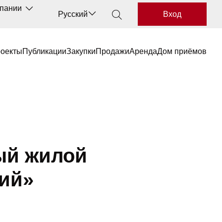
мпании
Русский
Вход
роекты
Публикации
Закупки
Продажи
Аренда
Дом приёмов
ый жилой
ций»