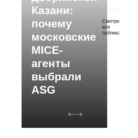
Казани:
почему
Смотреть
все
публикации
московские
MICE-
агенты
выбрали
ASG