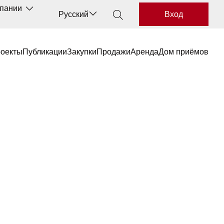
мпании
Русский
Вход
роекты
Публикации
Закупки
Продажи
Аренда
Дом приёмов