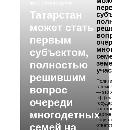
может ст
ЛЕНД-ДЕВЕЛОПМЕНТ
первым
Татарстан
субъекто
полност
может стать
решивши
вопрос
первым
очереди
многоде
субъектом,
семей на
полностью
земельн
участки
решившим
Политика Тата
вопрос
в земельном в
— это яркий п
эффективного
очереди
государственно
частного
многодетных
партнерства, г
социальная
семей на
ответственност