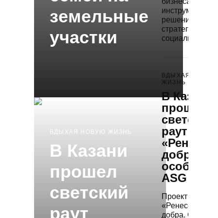
бизнеса станов
земельные
инструментом
решения
стратегических
участки
социальных за
ВДЫХАЯ НОВУЮ
ЖИЗНЬ
В Казани
прошел
светский
раут
ВДЫХАЯ НОВУЮ ЖИЗНЬ
«Ренесса
В Казани
добра» в
особняке
прошел
ASG
светский
Проект
«Ренессанс
раут
добра. Светски