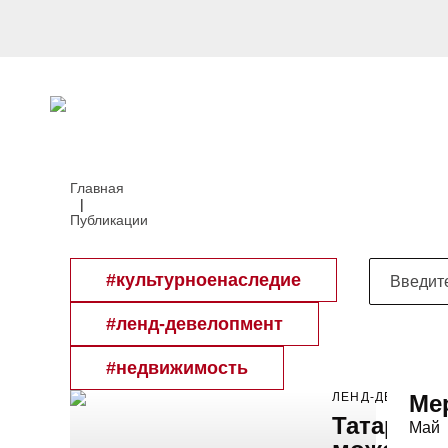
Главная
|
Публикации
#культурноенаследие
#ленд-девелопмент
#недвижимость
ЛЕНД-ДЕВЕЛОП
Ме
Татарста
Май