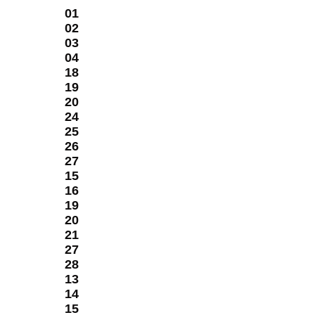
ать
01
02
м,
03
ью
04
м
18
19
20
тных
24
25
26
ые
27
15
16
рстана
19
опросе
20
ример
21
27
-
28
де
13
14
ь
15