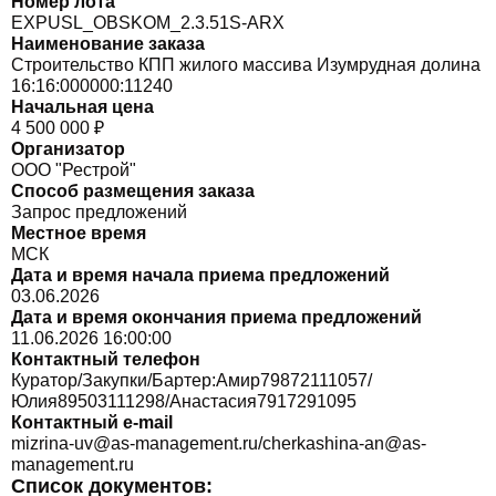
Номер лота
EXPUSL_OBSKOM_2.3.51S-ARX
Наименование заказа
Строительство КПП жилого массива Изумрудная долина
16:16:000000:11240
Начальная цена
4 500 000 ₽
Организатор
ООО "Рестрой"
Способ размещения заказа
Запрос предложений
Местное время
МСК
Дата и время начала приема предложений
03.06.2026
Дата и время окончания приема предложений
11.06.2026 16:00:00
Контактный телефон
Куратор/Закупки/Бартер:Амир79872111057/
Юлия89503111298/Анастасия7917291095
Контактный e-mail
mizrina-uv@as-management.ru/cherkashina-an@as-
management.ru
Список документов: