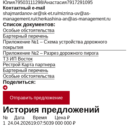
Юлия79503111298/Анастасия7917291095
Контактный e-mail
shajmardanov-ar@sk-et.ru/mizrina-uv@as-
management.ru/cherkashina-an@as-management.ru
Список документов:
Особые обстоятельства
Бартерный перечень
Приложение №1 – Схема устройства дорожного
покрытия
Приложение №2 – Разрез дорожного пирога
ТЗ ИП Восток
Рестрой Карта партнера
Бартерный перечень
Особые обстоятельства
Поделиться:
Отправить предложение
История предложений
№
Дата
Время
Цена ₽
1
24.04.2026
19:07:50
39 000 000 ₽