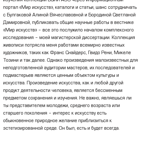
изучения коллекций БСИИ ASG через информационный
портал «Мир искусств», каталоги и статьи, шанс сотрудничать
с Булгаковой Алиной Вячеславовной и Бородиной Светланой
Дамировной, публиковать общие научные работы в вестнике
«Мир искусств» – все это послужило началом комплексного
исследования – моей магистерской диссертации. Коллекция
живописи потрясла меня работами всемирно известных
художников, таких как Франс Снайдерс, Гвидо Рени, Микеле
Тозини и так далее. Однако произведения малоизвестных для
неподготовленной аудитории мастеров, их последователей и
подмастерьев являются ценным объектом культуры и
искусства. Произведение искусства, как и любой другой
продукт деятельности человека, является бессменным
предметом сохранения и изучения. Не важно, являешься ли
ты представителем молодежи, среднего возраста или
старшего поколения – интерес к искусству есть
обыкновенное природное желание приблизиться к
эстетизированной среде. Он был, есть и будет всегда.