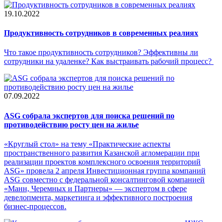
19.10.2022
Продуктивность сотрудников в современных реалиях
Что такое продуктивность сотрудников? Эффективны ли
сотрудники на удаленке? Как выстраивать рабочий процесс?
07.09.2022
АSG собрала экспертов для поиска решений по
противодействию росту цен на жилье
«Круглый стол» на тему «Практические аспекты
пространственного развития Казанской агломерации при
реализации проектов комплексного освоения территорий
ASG» провела 2 апреля Инвестиционная группа компаний
ASG совместно с федеральной консалтинговой компанией
«Манн, Черемных и Партнеры» — экспертом в сфере
девелопмента, маркетинга и эффективного построения
бизнес-процессов.