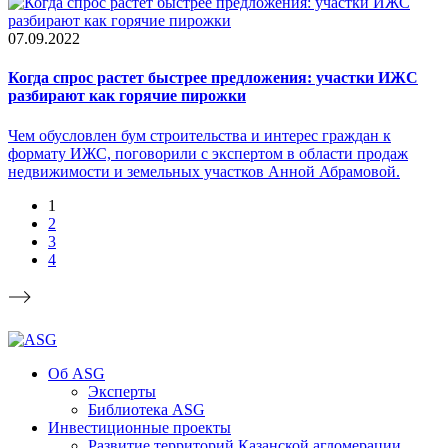
07.09.2022
Когда спрос растет быстрее предложения: участки ИЖС
разбирают как горячие пирожки
Чем обусловлен бум строительства и интерес граждан к
формату ИЖС, поговорили с экспертом в области продаж
недвижимости и земельных участков Анной Абрамовой.
1
2
3
4
Об ASG
Эксперты
Библиотека ASG
Инвестиционные проекты
Развитие территорий Казанской агломерации